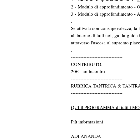
2 - Modulo di approfondimento -
O
3 - Modulo di approfondimento -
A
.
Se attivata con consapevolezza, la 
all'interno di tutti noi, guida guida 
attraverso l'ascesa al supremo piace
.
---------------------------------
CONTRIBUTO:
20€ - un incontro
---------------------------------
RUBRICA TANTRICA & TANTR
---------------------------------
QUI il PROGRAMMA di tutti i
Più informazioni
ADI ANANDA