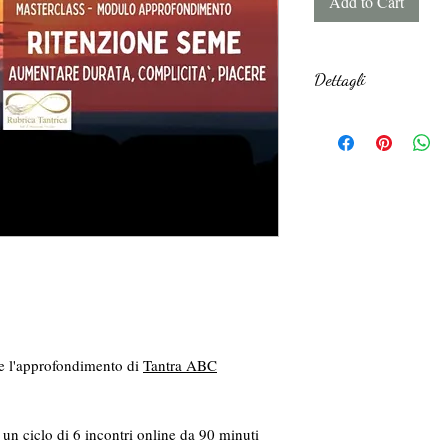
Add to Cart
Dettagli
Tipo di File:
VIDEO online (m
Non occorre spaz
Non occorre scar
Durata: 90 minut
e l'approfondimento di
Tantra ABC
 un ciclo di 6 incontri online da 90 minuti