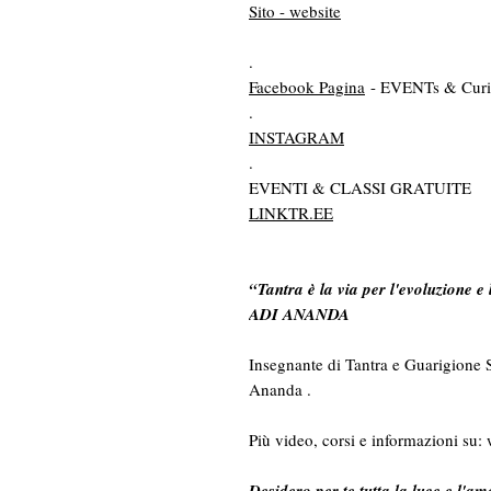
Sito - website
.
Facebook Pagina
- EVENTs & Curi
.
INSTAGRAM
.
EVENTI & CLASSI GRATUITE
LINKTR.EE
“Tantra è la via per l'evoluzione e
ADI ANANDA
Insegnante di Tantra e Guarigione 
Ananda .
Più video, corsi e informazioni s
Desidero per te tutta la luce e l'am