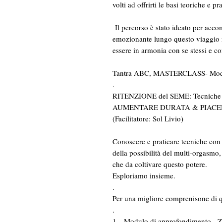
volti ad offrirti le basi teoriche e 
Il percorso è stato ideato per acc
emozionante lungo questo viaggio ne
essere in armonia con se stessi e co
Tantra ABC, MASTERCLASS- Mo
.
RITENZIONE del SEME: Tecniche del
AUMENTARE DURATA & PIACE
(Facilitatore: Sol Livio)
Conoscere e praticare tecniche con 
della possibilità del multi-orgasmo,
che da coltivare questo potere.
Esploriamo insieme.
.
Per una migliore comprenisone di 
.
1 - Modulo di approfondimento -
Z