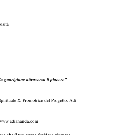
osità
 la guarigione attraverso il piacere”
Spirituale & Promotrice del Progetto: Adi
u: www.adiananda.com
ore che il tuo cuore desidera ricevere.