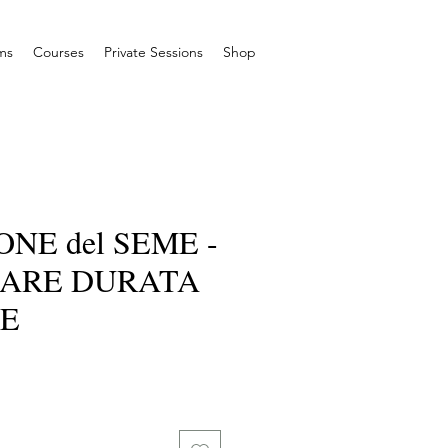
ms
Courses
Private Sessions
Shop
ONE del SEME -
ARE DURATA
RE