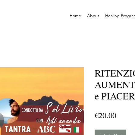
Home
About
Healing Progra
RITENZI
AUMENT
e PIACE
Price
€20.00