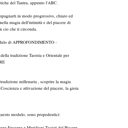
pratiche del Tantra, appunto l'ABC.
ompagnarti in modo progressivo, chiaro ed
lla magia dell'intimità e del piacere di
n cio che ti circonda.
dulo di APPROFONDIMENTO -
la tradizione Taoista e Orientale per
RE
tradizione millenaria , scoprire la magia
 Coscienza e attivazione del piacere, la gioia
questo modulo, sono propedeutici:
one Erogene e Meridiani Taoisti del Piacere