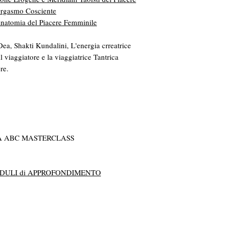
rgasmo Cosciente
natomia del Piacere Femminile
Dea, Shakti Kundalini, L'energia crreatrice
il viaggiatore e la viaggiatrice Tantrica
re.
A ABC MASTERCLASS
 MODULI di APPROFONDIMENTO