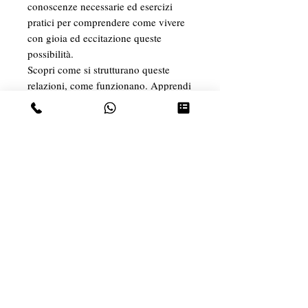
conoscenze necessarie ed esercizi
pratici per comprendere come vivere
con gioia ed eccitazione queste
possibilità.
Scopri come si strutturano queste
relazioni, come funzionano. Apprendi
come entrare in questo mondo in
modo sicuro e confortevole per
esplorarlo con agilità e leggerezza...
“Tantra è la via per l'evoluzione e la
guarigione attraverso il piacere”
ADI ANANDA
Insegnante di Tantra e Guarigione
Spirituale: Adi Ananda .
Promotrice del Progetto: Adi Ananda .
Più video, corsi e informazioni su: