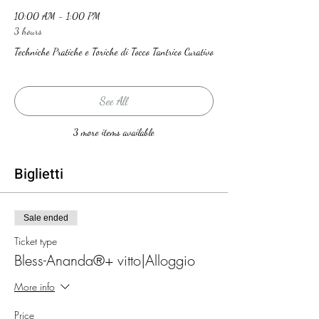
Cura
10:00 AM - 1:00 PM
- Massaggio Tao Tantra Zone Erogene,
3 hours
Bilanciamento Energetico e Attivazione
Kundalini -
Techniche Pratiche e Toriche di Tocco Tantrico Curativo
.
Linee Guida Generali del programma - tocco
dei 5 elementi
See All
- attivazione energetica
- attivazione con tecniche respiratorie
- attivazione con se stessi
3 more items available
- attivazione con tocco tantrico
- meridiani tao del piacere
Biglietti
- zone erogene di 1°,2°,3° livello
.
Di cosa si tratta?
Sale ended
Quando la Grazia incontra la Devozione ecco
che l'Amore può sprigionarsi in modo
Ticket type
incondizionato.
Bless-Ananda®+ vitto|Alloggio
.
L'Arte del Tocco Bless-Ananda® è un’esperienza
More info
dove attraverso l'ausilio del tocco consapevole
il partecipante riceve un’educazione deduttiva
Price
al contatto con se stesso e con l’altro.