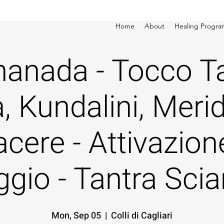
Home
About
Healing Progra
anada - Tocco Ta
à, Kundalini, Merid
acere - Attivazion
gio - Tantra Sci
Mon, Sep 05
  |  
Colli di Cagliari