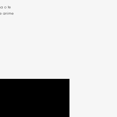
sa o te
re anime