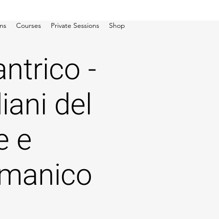
ms
Courses
Private Sessions
Shop
ntrico -
iani del
e e
amanico