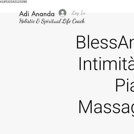
418532342123298
Log In
Adi Ananda
Holistic & Spiritual Life Coach
BlessAn
Intimit
Pi
Massag