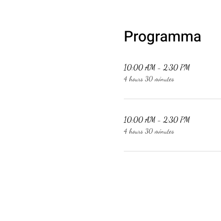
"Il nostro corpo e' una macchi
ADI ANANDA .
Programma
Corso Kundalini & Zone Eroge
10:00 AM - 2:30 PM
Contributo: I prezzi sono per
4 hours 30 minutes
***CORSO***
OFFERTA
4 giorni di corso
10:00 AM - 2:30 PM
10-14.30pm
4 hours 30 minutes
Alloggio (diverse opzioni) - (
Vitto (2 pranzi, 1 colazione, 
CONTRIBUTO
- Corso - 350€
- Prezzo Coppie (Prime 2 Co
---------‐--