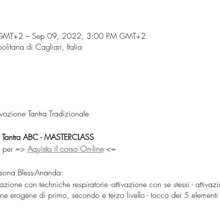
GMT+2 – Sep 09, 2022, 3:00 PM GMT+2
olitana di Cagliari, Italia
zione Tantra Tradizionale
e
Tantra ABC - MASTERCLASS
e per =>
Aquista il corso On-line
<=
rsona Bless-Ananda:
vazione con techniche respiratorie -attivazione con se stessi - attivaz
one erogene di primo, secondo e terzo livello - tocco dei 5 elementi