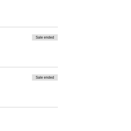
 usufruisci.
occo di Blessananda.
Sale ended
cere e delle zone erogene.
Sale ended